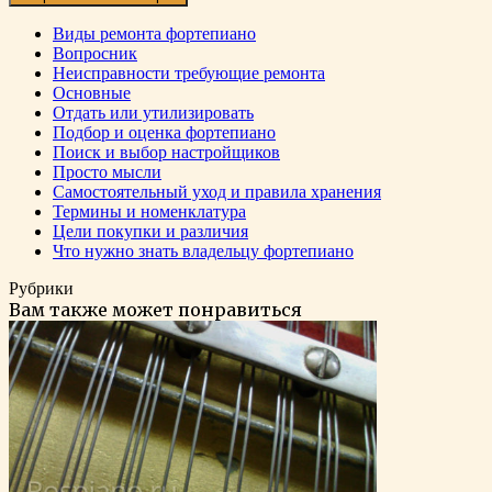
Виды ремонта фортепиано
Вопросник
Неисправности требующие ремонта
Основные
Отдать или утилизировать
Подбор и оценка фортепиано
Поиск и выбор настройщиков
Просто мысли
Самостоятельный уход и правила хранения
Термины и номенклатура
Цели покупки и различия
Что нужно знать владельцу фортепиано
Рубрики
Вам также может понравиться