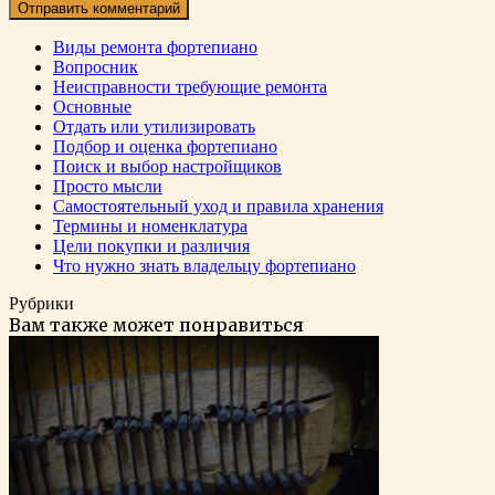
Виды ремонта фортепиано
Вопросник
Неисправности требующие ремонта
Основные
Отдать или утилизировать
Подбор и оценка фортепиано
Поиск и выбор настройщиков
Просто мысли
Самостоятельный уход и правила хранения
Термины и номенклатура
Цели покупки и различия
Что нужно знать владельцу фортепиано
Рубрики
Вам также может понравиться