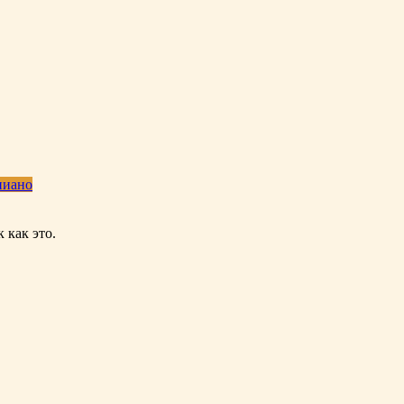
пиано
 как это.