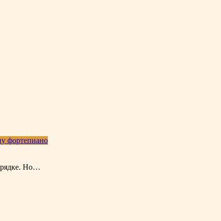
цу фортепиано
порядке. Но…