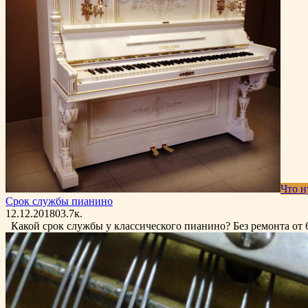
Что н
Срок службы пианино
12.12.2018
0
3.7к.
Какой срок службы у классического пианино? Без ремонта от 6