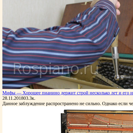
Мифы — Хорошее пианино держит строй несколько лет и его н
28.11.2018
0
3.3к.
Данное заблуждение распространено не сильно. Однако если че