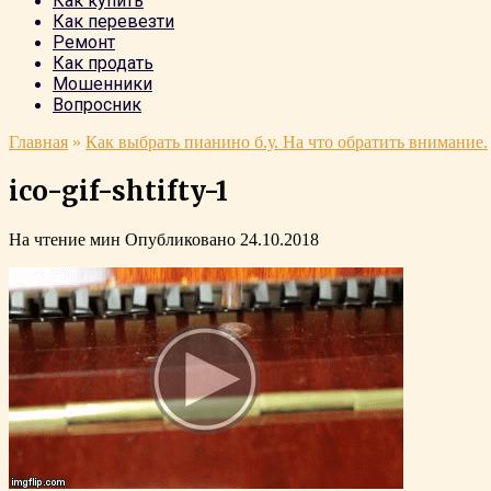
Как купить
Как перевезти
Ремонт
Как продать
Мошенники
Вопросник
Главная
»
Как выбрать пианино б.у. На что обратить внимание.
ico-gif-shtifty-1
На чтение
мин
Опубликовано
24.10.2018