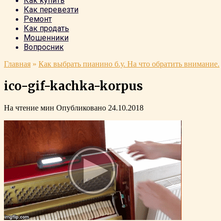
Как купить
Как перевезти
Ремонт
Как продать
Мошенники
Вопросник
Главная
»
Как выбрать пианино б.у. На что обратить внимание.
ico-gif-kachka-korpus
На чтение
мин
Опубликовано
24.10.2018