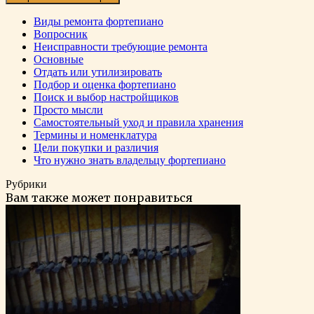
Виды ремонта фортепиано
Вопросник
Неисправности требующие ремонта
Основные
Отдать или утилизировать
Подбор и оценка фортепиано
Поиск и выбор настройщиков
Просто мысли
Самостоятельный уход и правила хранения
Термины и номенклатура
Цели покупки и различия
Что нужно знать владельцу фортепиано
Рубрики
Вам также может понравиться